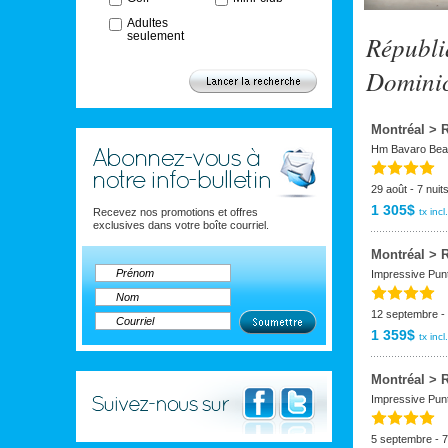
Adultes
seulement
Républi
Domini
Montréal > 
Hm Bavaro Bea
29 août - 7 nuit
1 305$
Recevez nos promotions et offres
tx incl.
exclusives dans votre boîte courriel.
Montréal > 
Impressive Pun
12 septembre - 
1 359$
tx incl.
Montréal > 
Impressive Pun
5 septembre - 7 