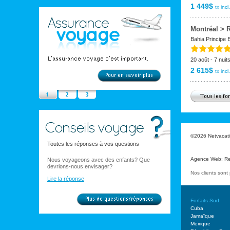
1 449$
tx incl.
Montréal > 
Bahia Principe
20 août - 7 nuit
2 615$
tx incl.
©2026 Netvacatio
Toutes les réponses à vos questions
Agence Web
:
Re
Nous voyageons avec des enfants? Que
devrions-nous envisager?
Nos clients son
Lire la réponse
Forfaits Sud
Cuba
Jamaïque
Mexique